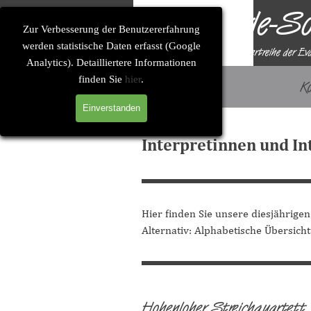
Direkt zum Seiteninhalt
Solitude-So
Zur Verbesserung der Benutzererfahrung
werden statistische Daten erfasst (Google
Eine Konzertreihe der Ev
Analytics). Detailliertere Informationen
finden Sie
hier
.
Startseite
K
Einverstanden
Interpretinnen und I
Hier finden Sie unsere diesjährigen
Alternativ:
Alphabetische Übersicht
Hohenloher Streichquartett