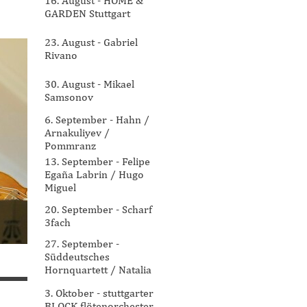
16. August - HOME &
GARDEN Stuttgart
23. August - Gabriel
Rivano
30. August - Mikael
Samsonov
6. September - Hahn /
Arnakuliyev /
Pommranz
13. September - Felipe
Egaña Labrin / Hugo
Miguel
20. September - Scharf
3fach
27. September -
Süddeutsches
Hornquartett / Natalia
Ryabkova
3. Oktober - stuttgarter
BLOCK flötenorchester