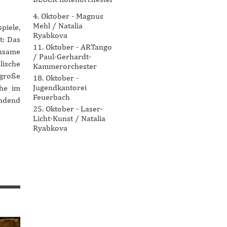
4. Oktober - Magnus
Mehl / Natalia
piele,
Ryabkova
t: Das
11. Oktober - ARTango
insame
/ Paul-Gerhardt-
ische
Kammerorchester
 große
18. Oktober -
Jugendkantorei
che im
Feuerbach
indend
25. Oktober - Laser-
Licht-Kunst / Natalia
Ryabkova