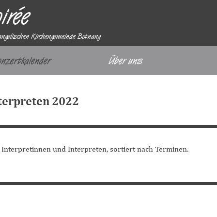
irée
angelischen Kirchengemeinde Botnang
Menü überspringen
onzertkalender
Über uns
▼
nterpreten 2022
 Interpretinnen und Interpreten, sortiert nach Terminen.