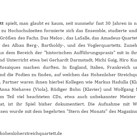
tt
spielt, man glaubt es kaum, seit nunmehr fast 30 Jahren in 
zu Hochschulzeiten formierte sich das Ensemble, studierte und
Größen des Fachs. Das Melos-, das LaSalle, das Amadeus-Quartet
 des Alban Berg-, Bartholdy-, und des Voglerquartetts. Zun
s dem Bereich der "historischen Aufführungspraxis" mit in ihr
und Unterricht etwa bei Gerhardt Darmstadt, Michi Gaig, Hiro Ku
osaiques machen durften. In England, Italien, Frankreich 
d die Podien zu finden, auf welchen das Hohenloher Streichqu
t. Partner waren ihnen hierbei Kollegen wie Markus Hadulla (Kla
Anna Niehaves (Viola), Rüdiger Bohn (Klavier) und Wolfgang
zum Teil viel beachteten CDs, etwa auch unbekannter Meister
at, ist ihr Spiel bisher dokumentiert. Die Aufnahme mit 
ssen wurde mit dem begehrten "Stern des Monats" des Magazin
ohenloherstreichquartett.de