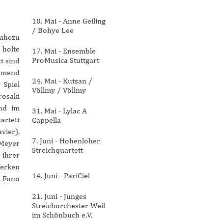
10. Mai - Anne Geiling
/ Bohye Lee
nahezu
 holte
17. Mai - Ensemble
ProMusica Stuttgart
t sind
ehmend
24. Mai - Kutsan /
 Spiel
Völlmy / Völlmy
rosaki
und im
31. Mai - Lylac A
artett
Cappella
vier),
7. Juni - Hohenloher
 Meyer
Streichquartett
 ihrer
Werken
14. Juni - PariCiel
s Fono
21. Juni - Junges
Streichorchester Weil
im Schönbuch e.V.