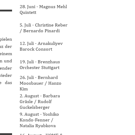
28. Juni - Magnus Mehl
Quintett
5. Juli - Christine Reber
/ Bernardo Pinardi
pielen
12. Juli - Arnakuliyev
nz der
Barock Consort
inem
en und
19. Juli - Brenzhaus
Orchester Stuttgart
kender
wieder
26. Juli - Bernhard
e das
Moosbauer / Hanzo
Kim
2. August - Barbara
Gräsle / Rudolf
Guckelsberger
9. August - Yoshiko
Kondo-Fenner /
Natalia Ryabkova