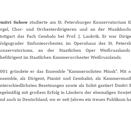
mitri Subow
studierte am St. Petersburger Konservatorium Kl
rgel, Chor- und Orchesterdirigieren und an der Musikhoch
tuttgart das Fach Cembalo bei Prof. J. Laukvik. Er war Dirig
olgograder Sinfonieorchester, im Opernhaus des St. Peters
onservatoriums, an der Staatlichen Oper Weißrussland
hefdirigent im Staatlichen Kammerorchester Weißrusslands.
001 gründete er das Ensemble "Kammersolisten Minsk". Mit 
nsemble, als Dirigent, Pianist und Cembalist, als Kammermusi
nterschiedlichsten Besetzungen sowie als Solist gastiert Dmitri
egelmäßig mit großem Erfolg in Ländern der ehemaligen Sowje
nd auch in Deutschland, wo er seit Jahren ein treues Publikum ha