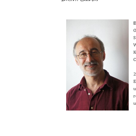
D
O
S
W
K
C
2
E
u
r
u