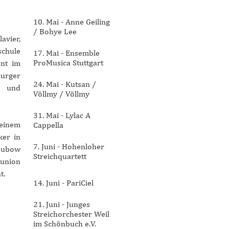
10. Mai - Anne Geiling
/ Bohye Lee
avier,
schule
17. Mai - Ensemble
ProMusica Stuttgart
ent im
burger
24. Mai - Kutsan /
s und
Völlmy / Völlmy
31. Mai - Lylac A
seinem
Cappella
ker in
7. Juni - Hohenloher
 Subow
Streichquartett
tunion
t.
14. Juni - PariCiel
21. Juni - Junges
Streichorchester Weil
im Schönbuch e.V.