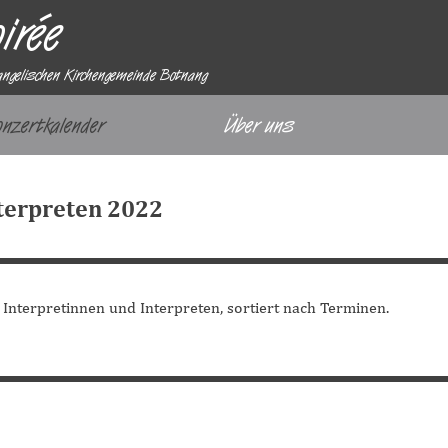
irée
angelischen Kirchengemeinde Botnang
Menü überspringen
onzertkalender
Über uns
▼
nterpreten 2022
 Interpretinnen und Interpreten, sortiert nach Terminen.