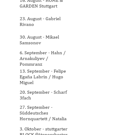
16. August - HOME &
GARDEN Stuttgart
23. August - Gabriel
Rivano
30. August - Mikael
Samsonov
6. September - Hahn /
Arnakuliyev /
Pommranz
13. September - Felipe
Egaña Labrin / Hugo
Miguel
20. September - Scharf
3fach
27. September -
Süddeutsches
Hornquartett / Natalia
Ryabkova
3. Oktober - stuttgarter
BLOCK flötenorchester