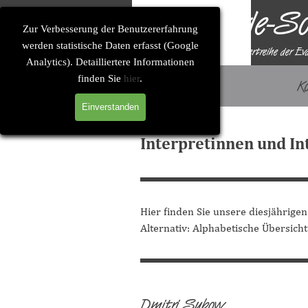
Direkt zum Seiteninhalt
Solitude-So
Zur Verbesserung der Benutzererfahrung
werden statistische Daten erfasst (Google
Eine Konzertreihe der Ev
Analytics). Detailliertere Informationen
finden Sie
hier
.
Startseite
K
Einverstanden
Interpretinnen und I
Hier finden Sie unsere diesjährigen
Alternativ:
Alphabetische Übersicht
Dmitri Subow