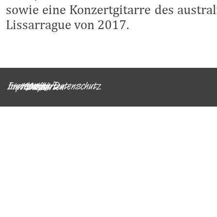
sowie eine Konzertgitarre des austra
Lissarrague von 2017.
Impressum/Datenschutz
Eintrittskarten
Kontakt
Links
Anfahrt
Zurück zum Seiteninhalt