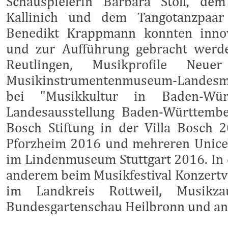
Schauspielerin Barbara Stoll, dem
Kallinich und dem Tangotanzpaar 
Benedikt Krappmann konnten innov
und zur Aufführung gebracht werde
Reutlingen, Musikprofile Neue
Musikinstrumentenmuseum-Landes
bei "Musikkultur in Baden-Wür
Landesausstellung Baden-Württembe
Bosch Stiftung in der Villa Bosc
Pforzheim 2016 und mehreren Unicef-
im Lindenmuseum Stuttgart 2016. In d
anderem beim Musikfestival
Konzertv
im Landkreis Rottweil
,
Musikza
Bundesgartenschau Heilbronn und and