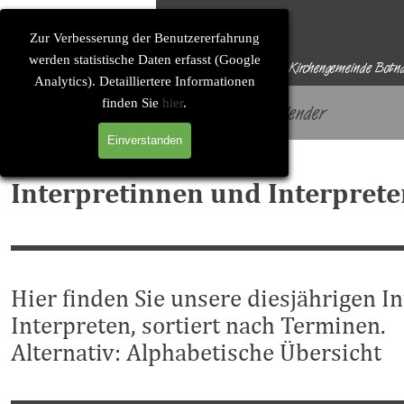
Direkt zum Seiteninhalt
Solitude-Soirée
Zur Verbesserung der Benutzererfahrung
werden statistische Daten erfasst (Google
Eine Konzertreihe der Evangelischen Kirchengemeinde Botn
Analytics). Detailliertere Informationen
finden Sie
hier
.
Startseite
Konzertkalender
Einverstanden
Interpretinnen und Interpret
Hier finden Sie unsere diesjährigen I
Interpreten, sortiert nach Terminen.
Alternativ:
Alphabetische Übersicht