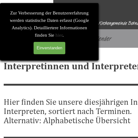
Direkt zum Seiteninhalt
Solitude-Soirée
Zur Verbesserung der Benutzererfahrung
werden statistische Daten erfasst (Google
Eine Konzertreihe der Evangelischen Kirchengemeinde Botn
Analytics). Detailliertere Informationen
finden Sie
hier
.
Startseite
Konzertkalender
Einverstanden
Interpretinnen und Interpret
Hier finden Sie unsere diesjährigen I
Interpreten, sortiert nach Terminen.
Alternativ:
Alphabetische Übersicht