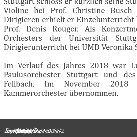
Stuttgart schloss er kürzlich seine 
Violine bei Prof. Christine Busch
Dirigieren erhielt er Einzelunterrich
Prof. Denis Rouger. Als Konzertm
Orchesters der Universität Stuttg
Dirigierunterricht bei UMD Veronika 
Im Verlauf des Jahres 2018 war L
Paulusorchester Stuttgart und des
Fellbach. Im November 2018 
Kammerorchester übernommen.
Impressum/Datenschutz
Eintrittskarten
Kontakt
Links
Anfahrt