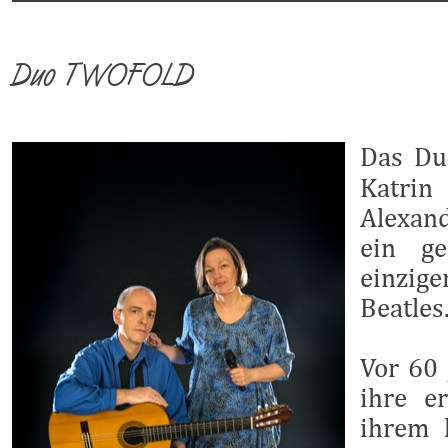
Duo TWOFOLD
Das D
Katri
Alexan
ein g
einzige
Beatles
Vor 60 
ihre e
ihrem 