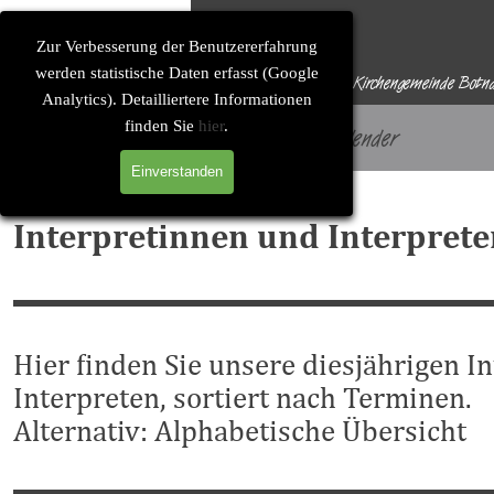
Direkt zum Seiteninhalt
Solitude-Soirée
Zur Verbesserung der Benutzererfahrung
werden statistische Daten erfasst (Google
Eine Konzertreihe der Evangelischen Kirchengemeinde Botn
Analytics). Detailliertere Informationen
finden Sie
hier
.
Startseite
Konzertkalender
Einverstanden
Interpretinnen und Interpret
Hier finden Sie unsere diesjährigen I
Interpreten, sortiert nach Terminen.
Alternativ:
Alphabetische Übersicht