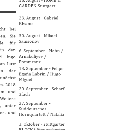
16. August - HOME &
GARDEN Stuttgart
23. August - Gabriel
Rivano
icht bei
30. August - Mikael
en. Sie
Samsonov
le für
 in den
6. September - Hahn /
Arnakuliyev /
nd Ingo
Pommranz
fan Lust
13. September - Felipe
an der
Egaña Labrin / Hugo
zunächst
Miguel
va. 2018
20. September - Scharf
lom und
3fach
Weitere
27. September -
, unter
Süddeutsches
sert und
Hornquartett / Natalia
Ryabkova
3. Oktober - stuttgarter
BLOCK flötenorchester