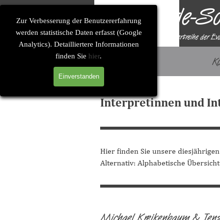
Direkt zum Seiteninhalt
Solitude-So
Zur Verbesserung der Benutzererfahrung
werden statistische Daten erfasst (Google
Eine Konzertreihe der Ev
Analytics). Detailliertere Informationen
finden Sie
hier
.
Startseite
K
Einverstanden
Interpretinnen und I
Hier finden Sie unsere diesjährigen
Alternativ:
Alphabetische Übersicht
Michael Kreikenbaum & Je