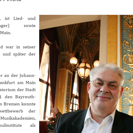
n, ist Lied- und
sänger) sowie
Main.
d war in seiner
- und später der
er an der Johann-
rankfurt am Main
atorium der Stadt
1 den Bayreuth-
in Bremen konnte
ettbewerb der
sikakademien,
linstitute als