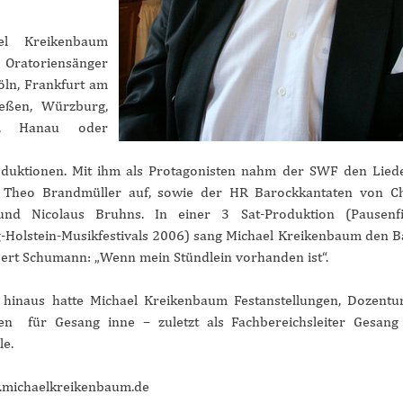
ael Kreikenbaum
atoriensänger
Köln, Frankfurt am
ießen, Würzburg,
en, Hanau oder
duktionen. Mit ihm als Protagonisten nahm der SWF den Lied
 Theo Brandmüller auf, sowie der HR Barockkantaten von Ch
und Nicolaus Bruhns. In einer 3 Sat-Produktion (Pausenf
-Holstein-Musikfestivals 2006) sang Michael Kreikenbaum den B
bert Schumann: „Wenn mein Stündlein vorhanden ist“.
it hinaus hatte Michael Kreikenbaum Festanstellungen, Dozent
ten für Gesang inne – zuletzt als Fachbereichsleiter Gesan
e.
michaelkreikenbaum.de