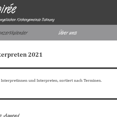
irée
angelischen Kirchengemeinde Botnang
Menü überspringen
onzertkalender
Über uns
▼
nterpreten 2021
 Interpretinnen und Interpreten, sortiert nach Terminen.
ns Amend