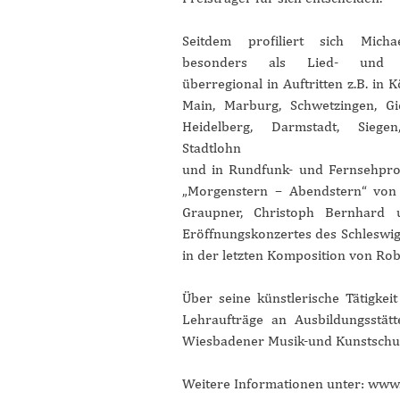
Seitdem profiliert sich Mich
besonders als Lied- und Or
überregional in Auftritten z.B. in 
Main, Marburg, Schwetzingen, G
Heidelberg, Darmstadt, Sieg
Stadtlohn
und in Rundfunk- und Fernsehpro
„Morgenstern – Abendstern“ von
Graupner, Christoph Bernhard 
Eröffnungskonzertes des Schleswig
in der letzten Komposition von Ro
Über seine künstlerische Tätigke
Lehraufträge an Ausbildungsstät
Wiesbadener Musik-und Kunstschul
Weitere Informationen unter:
www.