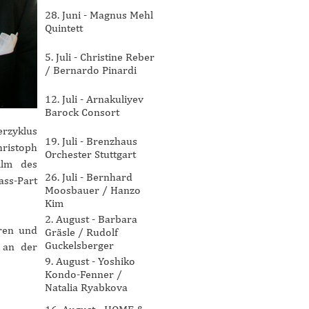
28. Juni - Magnus Mehl
Quintett
5. Juli - Christine Reber
/ Bernardo Pinardi
12. Juli - Arnakuliyev
Barock Consort
erzyklus
19. Juli - Brenzhaus
ristoph
Orchester Stuttgart
ilm des
26. Juli - Bernhard
ass-Part
Moosbauer / Hanzo
Kim
2. August - Barbara
uren und
Gräsle / Rudolf
Guckelsberger
g an der
9. August - Yoshiko
Kondo-Fenner /
Natalia Ryabkova