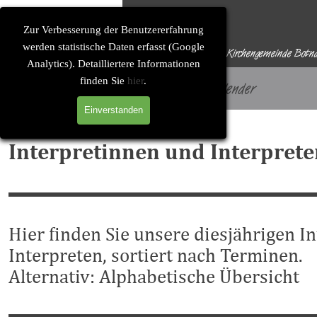
Direkt zum Seiteninhalt
Solitude-Soirée
Zur Verbesserung der Benutzererfahrung
werden statistische Daten erfasst (Google
Eine Konzertreihe der Evangelischen Kirchengemeinde Botn
Analytics). Detailliertere Informationen
finden Sie
hier
.
Startseite
Konzertkalender
Einverstanden
Interpretinnen und Interpret
Hier finden Sie unsere diesjährigen I
Interpreten, sortiert nach Terminen.
Alternativ:
Alphabetische Übersicht