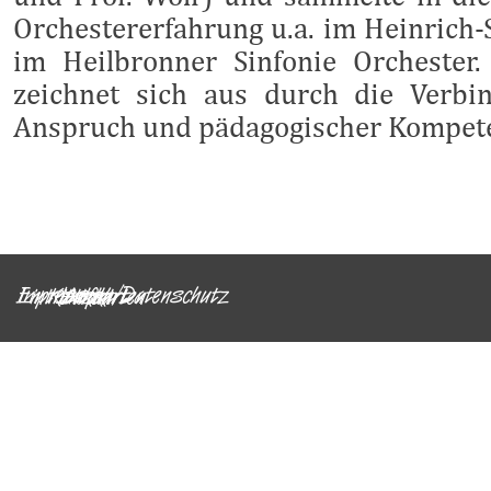
Orchestererfahrung u.a. im Heinrich
im Heilbronner Sinfonie Orchester.
zeichnet sich aus durch die Verbi
Anspruch und pädagogischer Kompet
Impressum/Datenschutz
Eintrittskarten
Kontakt
Links
Anfahrt
Zurück zum Seiteninhalt