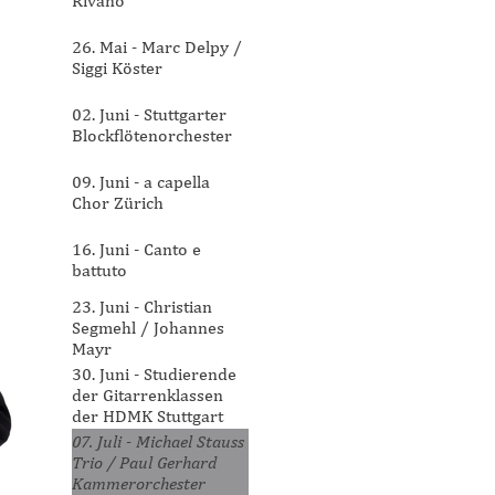
Rivano
26. Mai - Marc Delpy /
Siggi Köster
02. Juni - Stuttgarter
Blockflötenorchester
09. Juni - a capella
Chor Zürich
16. Juni - Canto e
battuto
23. Juni - Christian
Segmehl / Johannes
Mayr
30. Juni - Studierende
der Gitarrenklassen
der HDMK Stuttgart
07. Juli - Michael Stauss
Trio / Paul Gerhard
Kammerorchester