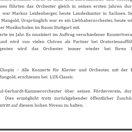
sen führten das Orchester gleich in seinen ersten Jahren du
g war Markus Leidenberger, heute Landeskantor in Sachsen. S
h Mangold. Ursprünglich war es ein Liebhaberorchester, heute w
er Musikschulen im Raum Stuttgart mit.
te im Jahr. Es musiziert im Auftrag verschiedener Konzertveran
n und wird von vielen Chören als Partner bei Oratorienauff
igenten wird das Orchester immer wieder bei Ihren Di
Chopin – Alle Konzerte für Klavier und Orchester, mit der P
 Mangold, erschienen bei LUX-Classic.
ul-Gerhardt-Kammerorchester über seinen Förderverein, dur
. Dies ermöglicht trotz zurückgehender öffentlicher Zuschü
ntritt auf diesem hohen Niveau zu halten.