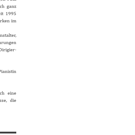
rch ganz
eit 1995
irken im
stalter,
ührungen
rigier-
ianistin
ch eine
sse, die