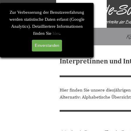
Direkt zum Seiteninhalt
Solitude-So
Zur Verbesserung der Benutzererfahrung
werden statistische Daten erfasst (Google
Eine Konzertreihe der Ev
Analytics). Detailliertere Informationen
finden Sie
hier
.
Startseite
K
Einverstanden
Interpretinnen und I
Hier finden Sie unsere diesjährigen
Alternativ: Alphabetische Übersicht