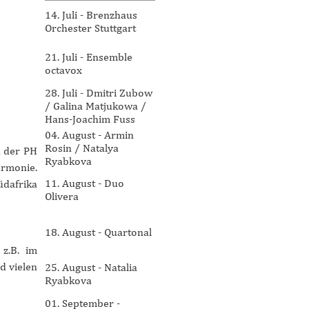
14. Juli - Brenzhaus
Orchester Stuttgart
21. Juli - Ensemble
octavox
28. Juli - Dmitri Zubow
/ Galina Matjukowa /
Hans-Joachim Fuss
04. August - Armin
Rosin / Natalya
n der PH
Ryabkova
armonie.
11. August - Duo
üdafrika
Olivera
18. August - Quartonal
 z.B. im
d vielen
25. August - Natalia
Ryabkova
01. September -