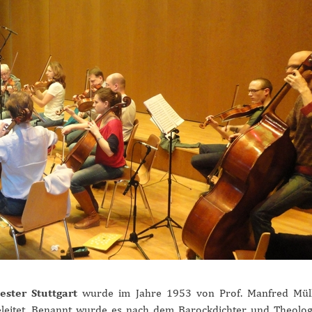
ster Stuttgart
wurde im Jahre 1953 von Prof. Manfred Müll
eleitet. Benannt wurde es nach dem Barockdichter und Theolo