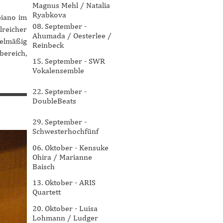
Magnus Mehl / Natalia
Ryabkova
piano im
08. September -
reicher
Ahumada / Oesterlee /
gelmäßig
Reinbeck
bereich,
15. September - SWR
Vokalensemble
22. September -
DoubleBeats
29. September -
Schwesterhochfünf
06. Oktober - Kensuke
Ohira / Marianne
Baisch
13. Oktober - ARIS
Quartett
20. Oktober - Luisa
Lohmann / Ludger