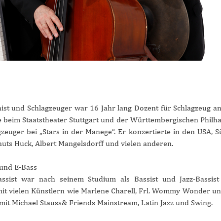
nist und Schlagzeuger war 16 Jahr lang Dozent für Schlagzeug a
e beim Staatstheater Stuttgart und der Württembergischen Philh
agzeuger bei „Stars in der Manege“. Er konzertierte in den USA, S
ts Huck, Albert Mangelsdorff und vielen anderen.
 und E-Bass
assist war nach seinem Studium als Bassist und Jazz-Bassist
 mit vielen Künstlern wie Marlene Charell, Frl. Wommy Wonder un
l mit Michael Stauss& Friends Mainstream, Latin Jazz und Swing.