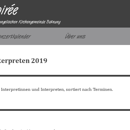
irée
angelischen Kirchengemeinde Botnang
Menü überspringen
onzertkalender
Über uns
▼
nterpreten 2019
 Interpretinnen und Interpreten, sortiert nach Terminen.