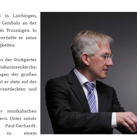
 in Laichingen,
d Cembalo an der
in Trossingen. In
ertiefte er seine
keiten.
n der Stuttgarter
iakonissenkirche.
ngen der großen
t er stets auf der
rentdeckten und
s musikalischen
ern. Unter seiner
l-Gerhardt-
art zu einem